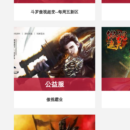
斗罗傲视超变--每周五新区
公益服
傲视霸业