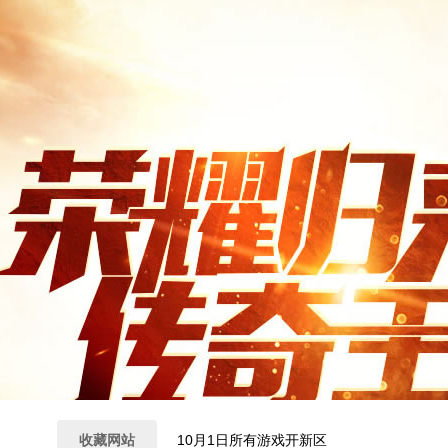
收藏网站
10月1日所有游戏开新区